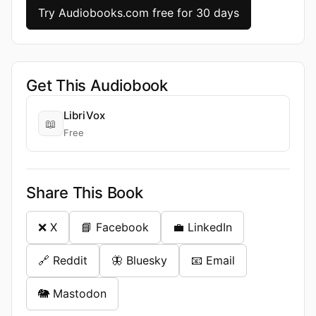
Try Audiobooks.com free for 30 days
Get This Audiobook
LibriVox
📖
Free
Share This Book
❌ X
📘 Facebook
💼 LinkedIn
🔗 Reddit
🦋 Bluesky
📧 Email
🐘 Mastodon